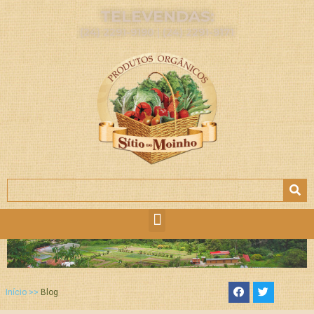
TELEVENDAS:
(24) 2291-9190 | (24) 2291-9171
Início >>
Blog