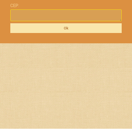
CEP:
Ok