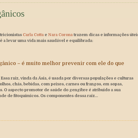
gânicos
tricionistas
Carla Cotta
e
Nara Corona
trazem dicas e informações útei
a levar uma vida mais saudável e equilibrada:
ânico – é muito melhor prevenir com ele do que
Essa raíz, vinda da Ásia, é usada por diversas populações e culturas
lhos, chás, bebidas, com peixes, carnes ou frangos, em sopas,
s. O aspecto promotor de saúde do gengibre é atribuido a sua
de de fitoquímicos. Os componentes dessa raíz…