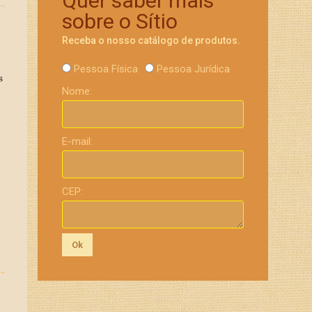
Quer saber mais
sobre o Sítio
Receba o nosso catálogo de produtos.
Pessoa Física
Pessoa Jurídica
s
Nome:
E-mail:
CEP:
Ok