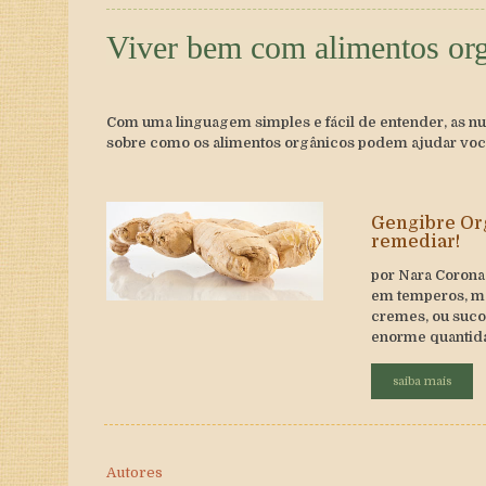
Viver bem com alimentos or
Com uma linguagem simples e fácil de entender, as nu
sobre como os alimentos orgânicos podem ajudar você 
Gengibre Org
remediar!
por Nara Corona 
em temperos, mo
cremes, ou suco
enorme quantida
saiba mais
Autores