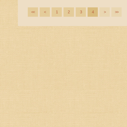
<<
<
1
2
3
4
>
>>