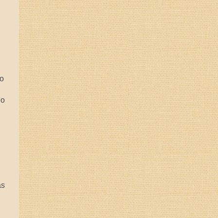
 o
 o
as