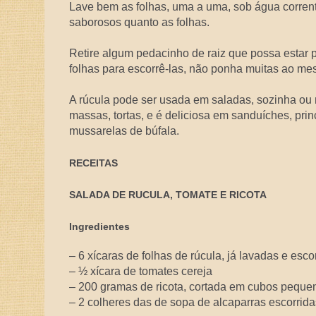
Lave bem as folhas, uma a uma, sob água corrent
saborosos quanto as folhas.
Retire algum pedacinho de raiz que possa estar p
folhas para escorrê-las, não ponha muitas ao me
A rúcula pode ser usada em saladas, sozinha ou 
massas, tortas, e é deliciosa em sanduíches, pr
mussarelas de búfala.
RECEITAS
SALADA DE RUCULA, TOMATE E RICOTA
Ingredientes
– 6 xícaras de folhas de rúcula, já lavadas e esco
– ½ xícara de tomates cereja
– 200 gramas de ricota, cortada em cubos peque
– 2 colheres das de sopa de alcaparras escorrida