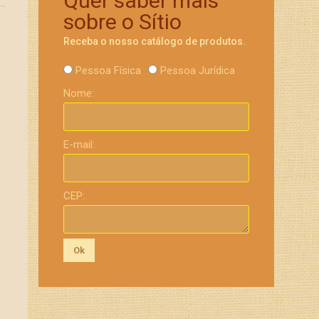
Quer saber mais
sobre o Sítio
Receba o nosso catálogo de produtos.
Pessoa Física
Pessoa Jurídica
Nome:
E-mail:
CEP:
Ok