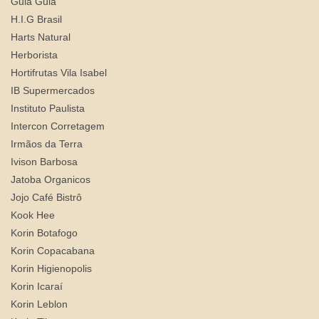
Gula Gula
H.I.G Brasil
Harts Natural
Herborista
Hortifrutas Vila Isabel
IB Supermercados
Instituto Paulista
Intercon Corretagem
Irmãos da Terra
Ivison Barbosa
Jatoba Organicos
Jojo Café Bistrô
Kook Hee
Korin Botafogo
Korin Copacabana
Korin Higienopolis
Korin Icaraí
Korin Leblon