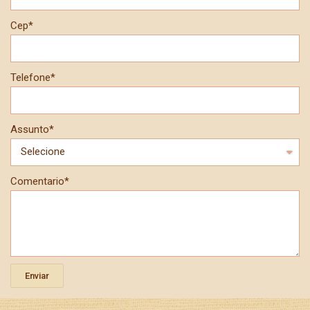
Cep*
Telefone*
Assunto*
Comentario*
Enviar