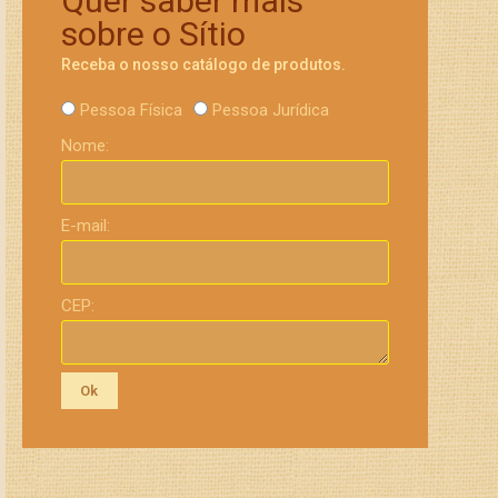
Quer saber mais
sobre o Sítio
Receba o nosso catálogo de produtos.
Pessoa Física
Pessoa Jurídica
Nome:
E-mail:
CEP:
Ok