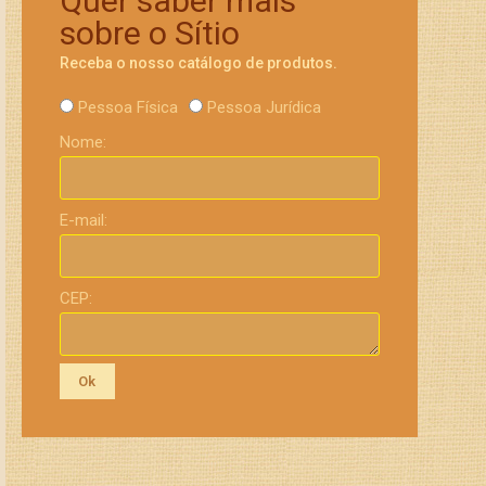
Quer saber mais
sobre o Sítio
Receba o nosso catálogo de produtos.
Pessoa Física
Pessoa Jurídica
Nome:
E-mail:
CEP:
Ok