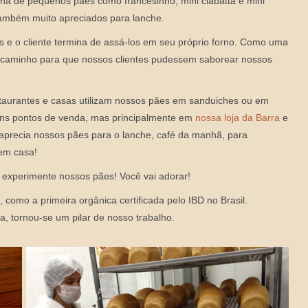
a de pequenos pães como francesinho, mini ciabatta e mini
 também muito apreciados para lanche.
s e o cliente termina de assá-los em seu próprio forno. Como uma
 o caminho para que nossos clientes pudessem saborear nossos
estaurantes e casas utilizam nossos pães em sanduiches ou em
s pontos de venda, mas principalmente em
nossa loja da Barra
e
 aprecia nossos pães para o lanche, café da manhã, para
 em casa!
experimente nossos pães! Você vai adorar!
 como a primeira orgânica certificada pelo IBD no Brasil.
ta, tornou-se um pilar de nosso trabalho.