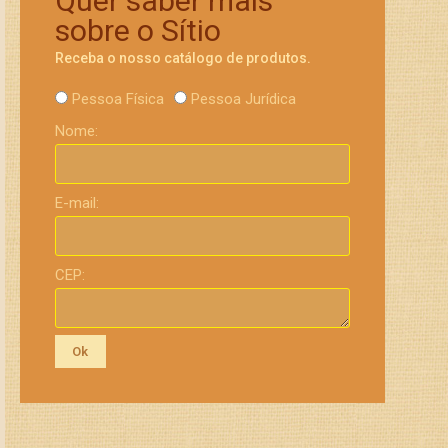
Quer saber mais
sobre o Sítio
Receba o nosso catálogo de produtos.
Pessoa Física
Pessoa Jurídica
Nome:
E-mail:
CEP:
Ok