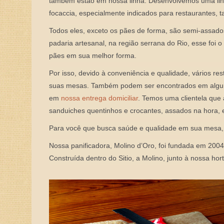
também estão em nossa linha. Desenvolvemos uma linh
focaccia, especialmente indicados para restaurantes,
Todos eles, exceto os pães de forma, são semi-assado
padaria artesanal, na região serrana do Rio, esse foi
pães em sua melhor forma.
Por isso, devido à conveniência e qualidade, vários r
suas mesas. Também podem ser encontrados em algun
em
nossa entrega domiciliar
. Temos uma clientela que
sanduiches quentinhos e crocantes, assados na hora,
Para você que busca saúde e qualidade em sua mesa, 
Nossa panificadora, Molino d’Oro, foi fundada em 2004,
Construída dentro do Sitio, a Molino, junto à nossa hor