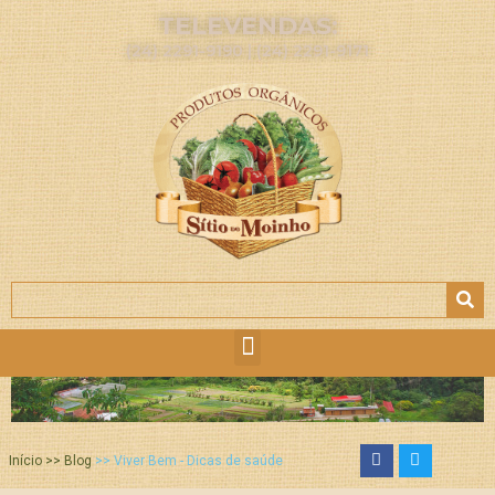
TELEVENDAS:
(24) 2291-9190 | (24) 2291-9171
Início >> Blog
>> Viver Bem - Dicas de saúde