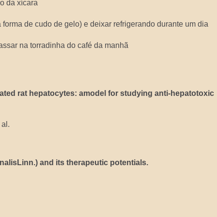
ro da xícara
forma de cudo de gelo) e deixar refrigerando durante um dia
 passar na torradinha do café da manhã
lated rat hepatocytes: amodel for studying anti-hepatotoxic
al.
lisLinn.) and its therapeutic potentials.