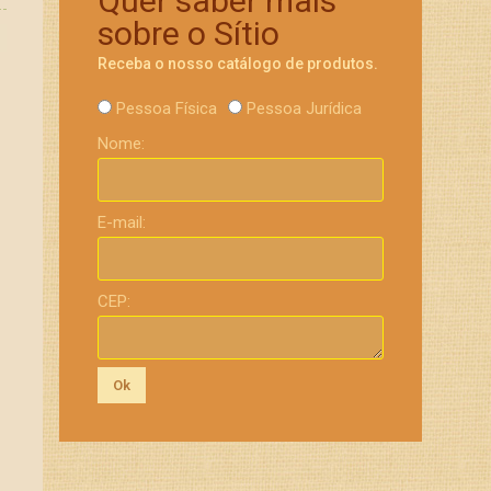
Quer saber mais
sobre o Sítio
Receba o nosso catálogo de produtos.
Pessoa Física
Pessoa Jurídica
Nome:
E-mail:
CEP:
Ok