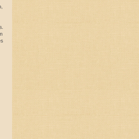
o,
s.
em
es