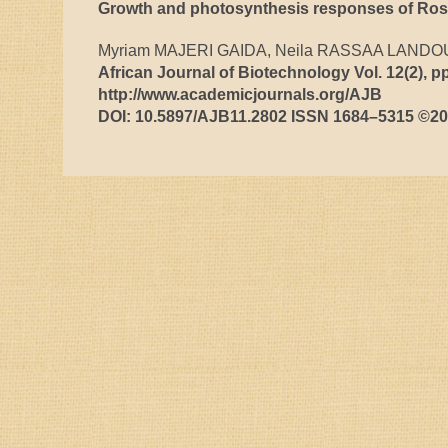
Growth and photosynthesis responses of Rosma
Myriam MAJERI GAIDA, Neila RASSAA LANDOUL
African Journal of Biotechnology Vol. 12(2), pp
http://www.academicjournals.org/AJB
DOI: 10.5897/AJB11.2802 ISSN 1684–5315 ©2