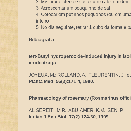
2. Misturar o óleo de côco com o alecrim dent
3. Acrescentar um pouquinho de sal
4. Colocar em potinhos pequenos (ou em uma 
inteiro
5. No dia seguinte, retirar 1 cubo da forma e
Bilbiografia:
tert-Butyl hydroperoxide-induced injury in iso
crude drugs.
JOYEUX, M.; ROLLAND, A.; FLEURENTIN, J.; et 
Planta Med; 56(2):171-4, 1990.
Pharmacology of rosemary (Rosmarinus officina
AL-SEREITI, M.R.; ABU-AMER, K.M.; SEN, P.
Indian J Exp Biol; 37(2):124-30, 1999.