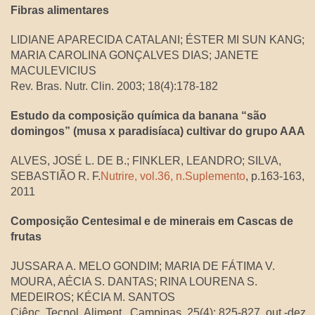
Fibras alimentares
LIDIANE APARECIDA CATALANI; ÉSTER MI SUN KANG;
MARIA CAROLINA GONÇALVES DIAS; JANETE
MACULEVICIUS
Rev. Bras. Nutr. Clin. 2003; 18(4):178-182
Estudo da composição química da banana “são
domingos” (musa x paradisíaca) cultivar do grupo AAA
ALVES, JOSÉ L. DE B.; FINKLER, LEANDRO; SILVA,
SEBASTIÃO R. F.
Nutrire, vol.36, n.Suplemento
, p.163-163,
2011
Composição Centesimal e de minerais em Cascas de
frutas
JUSSARA A. MELO GONDIM; MARIA DE FÁTIMA V.
MOURA, AÉCIA S. DANTAS; RINA LOURENA S.
MEDEIROS; KÉCIA M. SANTOS
Ciênc. Tecnol. Aliment., Campinas, 25(4): 825-827, out.-dez.