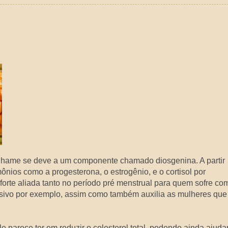
inhame se deve a um componente chamado diosgenina. A partir
nios como a progesterona, o estrogênio, e o cortisol por
 forte aliada tanto no período pré menstrual para quem sofre co
essivo por exemplo, assim como também auxilia as mulheres que
 parece ter em reduzir o colesterol total, podendo ainda ajuda