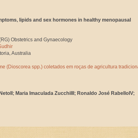
ymptoms, lipids and sex hormones in healthy menopausal
, (RG) Obstetrics and Gynaecology
Sudhir
oria, Australia
e (Dioscorea spp.) coletados em roças de agricultura tradicion
etoII; Maria Imaculada ZucchiIII; Ronaldo José RabelloIV;