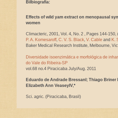
Bilbiografia:
Effects of wild yam extract on menopausal s
women
Climacteric, 2001, Vol. 4, No. 2 , Pages 144-150
P. A. Komesaroff
,
C. V. S. Black
,
V. Cable
and
K. 
Baker Medical Research Institute, Melbourne, Vict
Diversidade isoenzimática e morfológica de inham
do Vale do Ribeira-SP
vol.68 no.4 Piracicaba July/Aug. 2011
Eduardo de Andrade BressanI; Thiago Briner N
Elizabeth Ann VeaseyIV,*
Sci. agric. (Piracicaba, Brasil)