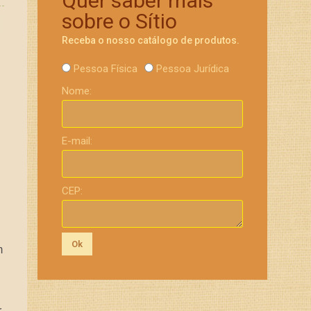
Quer saber mais
sobre o Sítio
Receba o nosso catálogo de produtos.
Pessoa Física
Pessoa Jurídica
Nome:
E-mail:
CEP:
Ok
m
r